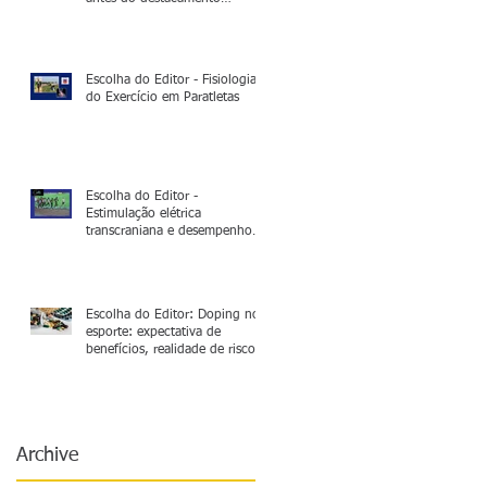
operacional
Escolha do Editor - Fisiologia
do Exercício em Paratletas
Escolha do Editor -
Estimulação elétrica
transcraniana e desempenho
na corrida de 5.000m:
Neurociência no esporte de
alto rendimento
Escolha do Editor: Doping no
esporte: expectativa de
benefícios, realidade de riscos
e outras considerações
Archive