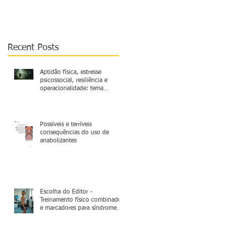
relevante a ser mais
explorado
Recent Posts
Aptidão física, estresse
psicossocial, resiliência e
operacionalidade: tema
relevante a ser mais explorado
Possíveis e terríveis
consequências do uso de
anabolizantes
Escolha do Editor -
Treinamento físico combinado
e marcadores para síndrome
metabólica