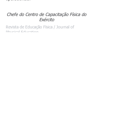
Chefe do Centro de Capacitação Física do
Exército
Revista de Educação Física / Journal of
Physical Education
© 1932 Centro de Capacitação
Física do Exército
SIGA-NOS: