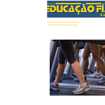
ISSN 2447-8946 (eletrônico)
ISSN 0102-8464 (impresso)