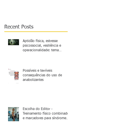
relevante a ser mais
explorado
Recent Posts
Aptidão física, estresse
psicossocial, resiliência e
operacionalidade: tema
relevante a ser mais explorado
Possíveis e terríveis
consequências do uso de
anabolizantes
Escolha do Editor -
Treinamento físico combinado
e marcadores para síndrome
metabólica