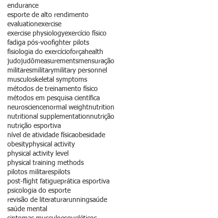
endurance
esporte de alto rendimento
evaluation
exercise
exercise physiology
exercício físico
fadiga pós-voo
fighter pilots
fisiologia do exercício
força
health
judo
judô
measurements
mensuração
militares
military
military personnel
musculoskeletal symptoms
métodos de treinamento físico
métodos em pesquisa científica
neuroscience
normal weight
nutrition
nutritional supplementation
nutrição
nutrição esportiva
nível de atividade física
obesidade
obesity
physical activity
physical activity level
physical training methods
pilotos militares
pilots
post-flight fatigue
prática esportiva
psicologia do esporte
revisão de literatura
running
saúde
saúde mental