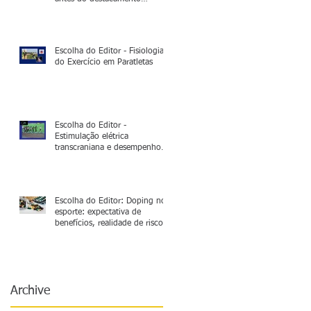
operacional
Escolha do Editor - Fisiologia
do Exercício em Paratletas
Escolha do Editor -
Estimulação elétrica
transcraniana e desempenho
na corrida de 5.000m:
Neurociência no esporte de
alto rendimento
Escolha do Editor: Doping no
esporte: expectativa de
benefícios, realidade de riscos
e outras considerações
Archive