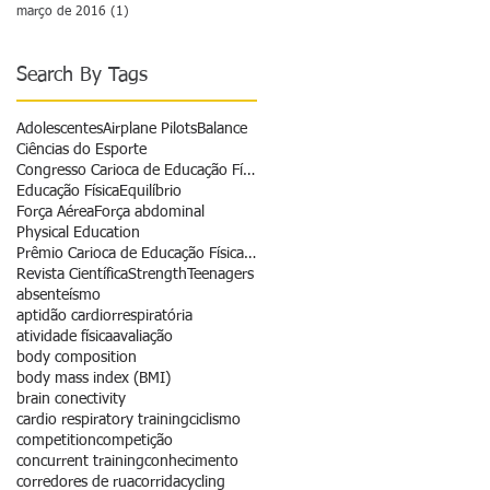
março de 2016
(1)
1 post
Search By Tags
Adolescentes
Airplane Pilots
Balance
Ciências do Esporte
Congresso Carioca de Educação Física
Educação Física
Equilíbrio
Força Aérea
Força abdominal
Physical Education
Prêmio Carioca de Educação Física - Revista
Revista Científica
Strength
Teenagers
absenteísmo
aptidão cardiorrespiratória
atividade física
avaliação
body composition
body mass index (BMI)
brain conectivity
cardio respiratory training
ciclismo
competition
competição
concurrent training
conhecimento
corredores de rua
corrida
cycling