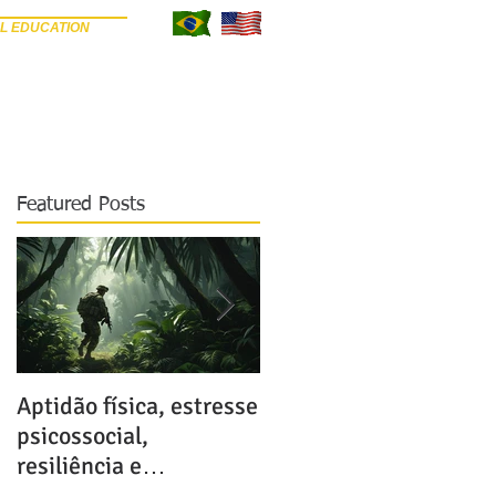
L EDUCATION
META SEU ARTIGO
REVISORES
BLOG
Featured Posts
e
a
Aptidão física, estresse
Possíveis e terríveis
psicossocial,
consequências do uso
resiliência e
de anabolizantes
operacionalidade: tema