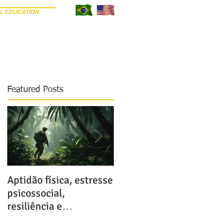
L EDUCATION
META SEU ARTIGO
REVISORES
BLOG
Featured Posts
Aptidão física, estresse
Possíveis e terríveis
psicossocial,
consequências do uso
resiliência e
de anabolizantes