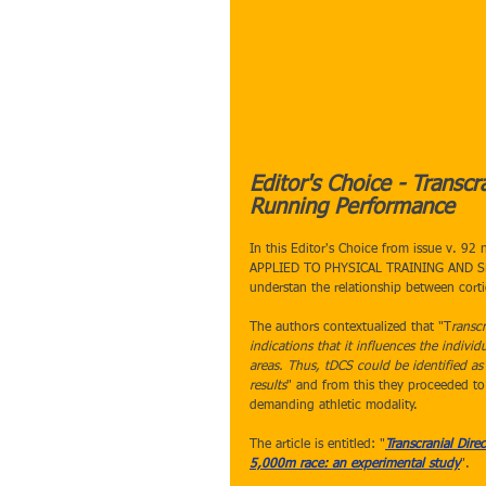
Editor's Choice - Transcr
Running Performance
In this Editor's Choice from issue v. 92 
APPLIED TO PHYSICAL TRAINING AND SPORT
understan the relationship between corti
The authors contextualized that "T
ranscr
indications that it influences the individ
areas. Thus, tDCS could be identified as
results
" and from this they proceeded to 
demanding athletic modality.
The article is entitled: "
Transcranial Dire
5,000m race: an experimental study
".