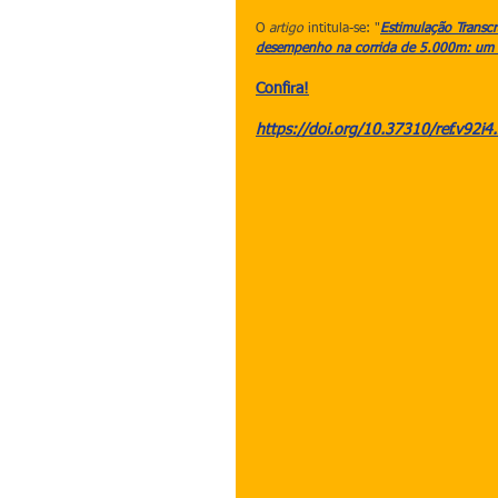
O 
artigo 
intitula-se: "
Estimulação Transcr
desempenho na corrida de 5.000m: um 
Confira!
https://doi.org/10.37310/ref.v92i4