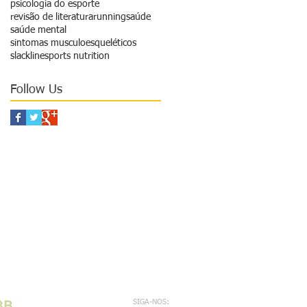
psicologia do esporte
revisão de literatura
running
saúde
saúde mental
sintomas musculoesqueléticos
slackline
sports nutrition
Follow Us
SIGA-NOS: