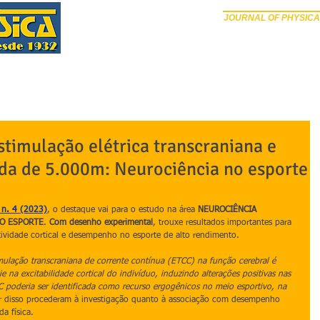
JOURNAL OF PHYSICA
PÁGINA INICIAL
SOBRE
EDIÇÕES ANTERIORES
SUB
stimulação elétrica transcraniana e
da de 5.000m: Neurociência no esporte
 n. 4 (2023)
, o destaque vai para o estudo na área 
NEUROCIÊNCIA 
AO ESPORTE
. 
Com desenho experimental
, trouxe resultados importantes para 
ividade cortical e desempenho no esporte de alto rendimento.
mulação transcraniana de corrente contínua (ETCC) na função cerebral é 
e na excitabilidade cortical do indivíduo, induzindo alterações positivas nas 
C poderia ser identificada como recurso ergogênicos no meio esportivo, na 
tir disso procederam à investigação quanto à associação com desempenho 
a física.