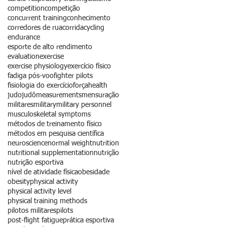
competition
competição
concurrent training
conhecimento
corredores de rua
corrida
cycling
endurance
esporte de alto rendimento
evaluation
exercise
exercise physiology
exercício físico
fadiga pós-voo
fighter pilots
fisiologia do exercício
força
health
judo
judô
measurements
mensuração
militares
military
military personnel
musculoskeletal symptoms
métodos de treinamento físico
métodos em pesquisa científica
neuroscience
normal weight
nutrition
nutritional supplementation
nutrição
nutrição esportiva
nível de atividade física
obesidade
obesity
physical activity
physical activity level
physical training methods
pilotos militares
pilots
post-flight fatigue
prática esportiva