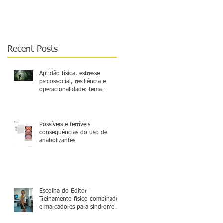
operacionalidade: tema
relevante a ser mais
explorado
Recent Posts
Aptidão física, estresse
psicossocial, resiliência e
operacionalidade: tema
relevante a ser mais explorado
Possíveis e terríveis
consequências do uso de
anabolizantes
Escolha do Editor -
Treinamento físico combinado
e marcadores para síndrome
metabólica