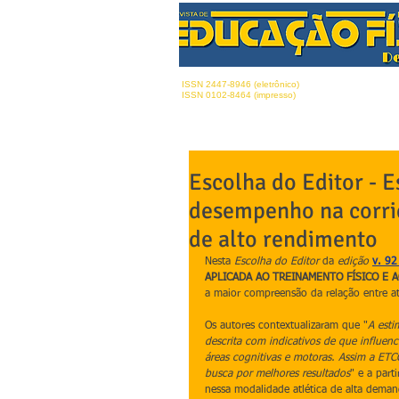
ISSN 2447-8946 (eletrônico)
ISSN 0102-8464 (impresso)
Escolha do Editor - E
desempenho na corri
de alto rendimento
Nesta 
Escolha do Editor
 da 
edição 
v. 92
APLICADA AO TREINAMENTO FÍSICO E 
a maior compreensão da relação entre at
Os autores contextualizaram que "
A esti
descrita com indicativos de que influenci
áreas cognitivas e motoras. Assim a ETC
busca por melhores resultados
" e a par
nessa modalidade atlética de alta demand