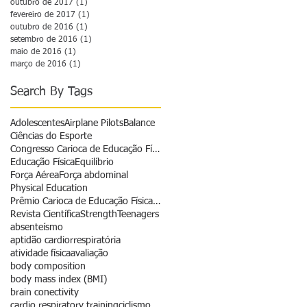
outubro de 2017
(1)
1 post
fevereiro de 2017
(1)
1 post
outubro de 2016
(1)
1 post
setembro de 2016
(1)
1 post
maio de 2016
(1)
1 post
março de 2016
(1)
1 post
Search By Tags
Adolescentes
Airplane Pilots
Balance
Ciências do Esporte
Congresso Carioca de Educação Física
Educação Física
Equilíbrio
Força Aérea
Força abdominal
Physical Education
Prêmio Carioca de Educação Física - Revista
Revista Científica
Strength
Teenagers
absenteísmo
aptidão cardiorrespiratória
atividade física
avaliação
body composition
body mass index (BMI)
brain conectivity
cardio respiratory training
ciclismo