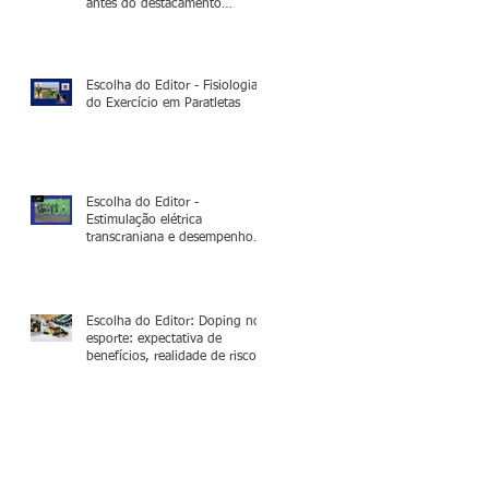
antes do destacamento
operacional
Escolha do Editor - Fisiologia
do Exercício em Paratletas
Escolha do Editor -
Estimulação elétrica
transcraniana e desempenho
na corrida de 5.000m:
Neurociência no esporte de
alto rendimento
Escolha do Editor: Doping no
esporte: expectativa de
benefícios, realidade de riscos
e outras considerações