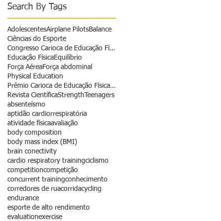
Search By Tags
Adolescentes
Airplane Pilots
Balance
Ciências do Esporte
Congresso Carioca de Educação Física
Educação Física
Equilíbrio
Força Aérea
Força abdominal
Physical Education
Prêmio Carioca de Educação Física - Revista
Revista Científica
Strength
Teenagers
absenteísmo
aptidão cardiorrespiratória
atividade física
avaliação
body composition
body mass index (BMI)
brain conectivity
cardio respiratory training
ciclismo
competition
competição
concurrent training
conhecimento
corredores de rua
corrida
cycling
endurance
esporte de alto rendimento
evaluation
exercise