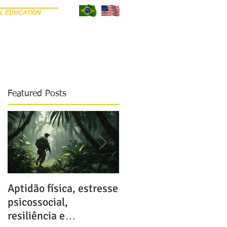
L EDUCATION
META SEU ARTIGO
REVISORES
BLOG
Featured Posts
Aptidão física, estresse
Possíveis e terríveis
psicossocial,
consequências do uso
resiliência e
de anabolizantes