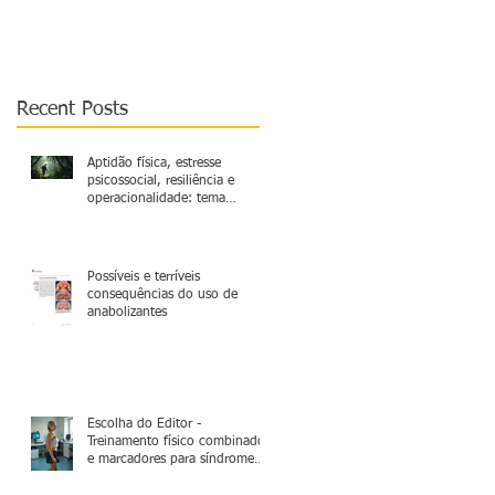
operacionalidade: tema
relevante a ser mais
explorado
Recent Posts
Aptidão física, estresse
psicossocial, resiliência e
operacionalidade: tema
relevante a ser mais explorado
Possíveis e terríveis
consequências do uso de
anabolizantes
Escolha do Editor -
Treinamento físico combinado
e marcadores para síndrome
metabólica