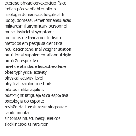
exercise physiology
exercício físico
fadiga pós-voo
fighter pilots
fisiologia do exercício
força
health
judo
judô
measurements
mensuração
militares
military
military personnel
musculoskeletal symptoms
métodos de treinamento físico
métodos em pesquisa científica
neuroscience
normal weight
nutrition
nutritional supplementation
nutrição
nutrição esportiva
nível de atividade física
obesidade
obesity
physical activity
physical activity level
physical training methods
pilotos militares
pilots
post-flight fatigue
prática esportiva
psicologia do esporte
revisão de literatura
running
saúde
saúde mental
sintomas musculoesqueléticos
slackline
sports nutrition