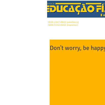
ISSN 2447-8946 (eletrônico)
ISSN 0102-8464 (impresso)
Don't worry, be happ