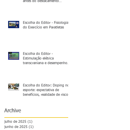
antes do destacamento
operacional
Escolha do Editor - Fisiologia
do Exercício em Paratletas
Escolha do Editor -
Estimulação elétrica
transcraniana e desempenho
na corrida de 5.000m:
Neurociência no esporte de
alto rendimento
Escolha do Editor: Doping no
esporte: expectativa de
benefícios, realidade de riscos
e outras considerações
Archive
julho de 2025
(1)
1 post
junho de 2025
(1)
1 post