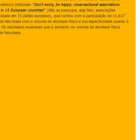
êntrico intitulado “
Don't worry, be happy: cross-sectional associations 
 in 15 European countries"  
(Não se preocupe, seja feliz: associações 
felicidade em 15 países europeus), que contou com a participação de 11.637 
de felicidade com o volume de atividade física e sua especificidade quanto à 
. Os resultados mostraram que o aumento no volume de atividade física 
e felicidade.