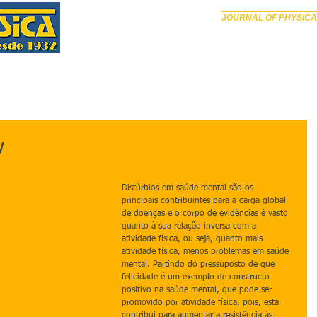
JOURNAL OF PHYSICA
PÁGINA INICIAL
SOBRE
EDIÇÕES ANTERIORES
SUB
y
Distúrbios em saúde mental são os 
principais contribuintes para a carga global 
de doenças e o corpo de evidências é vasto 
quanto à sua relação inversa com a 
atividade física, ou seja, quanto mais 
atividade física, menos problemas em saúde 
mental. Partindo do pressuposto de que 
felicidade é um exemplo de constructo 
positivo na saúde mental, que pode ser 
promovido por atividade física, pois, esta 
contribui para aumentar a resistência às 