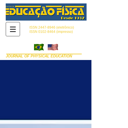
ISSN
2447-8946
(eletrônico)
ISSN 0102-8464 (impresso)
JOURNAL OF PHYSICAL EDUCATION