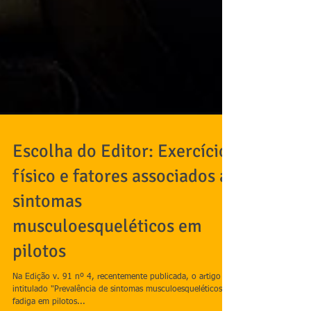
Escolha do Editor: Exercício
físico e fatores associados a
sintomas
musculoesqueléticos em
pilotos