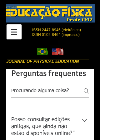
ISSN
2447-8946
(eletrônico)
ISSN 0102-8464 (impresso)
JOURNAL OF PHYSICAL EDUCATION
Perguntas frequentes
Posso consultar edições
antigas, que ainda não
estão disponíveis online?"