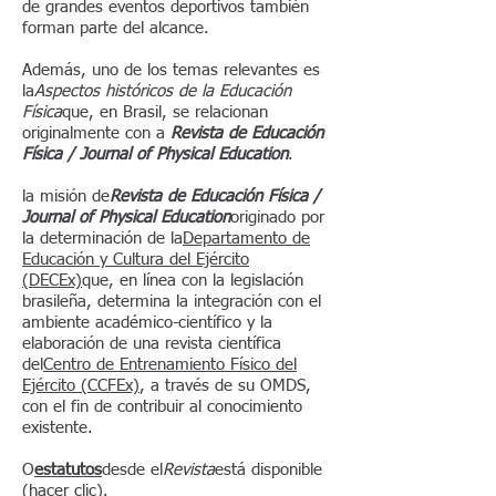
de grandes eventos deportivos también
forman parte del alcance.
Además, uno de los temas relevantes es
la
Aspectos históricos de la Educación
Física
que, en Brasil, se relacionan
originalmente con a
Revista de Educación
Física / Journal of Physical Education
.
la misión de
Revista de Educación Física /
Journal of Physical Education
originado por
la determinación de la
Departamento de
Educación y Cultura del Ejército
(DECEx)
que, en línea con la legislación
brasileña, determina la integración con el
ambiente académico-científico y la
elaboración de una revista científica
del
Centro de Entrenamiento Físico del
Ejército (CCFEx)
, a través de su OMDS,
con el fin de contribuir al conocimiento
existente.
O
estatutos
desde el
Revista
está disponible
(
hacer clic
).