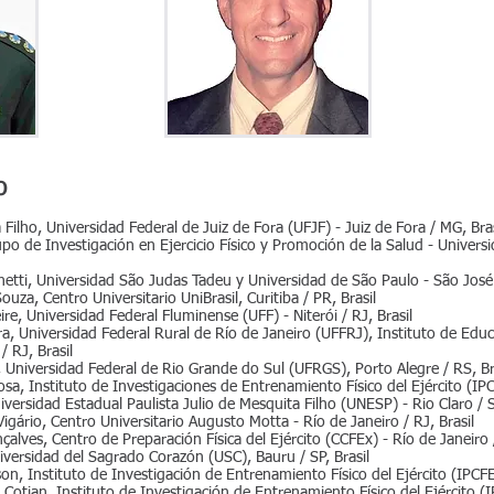
o
 Filho, Universidad Federal de Juiz de Fora (UFJF) - Juiz de Fora / MG, Bras
po de Investigación en Ejercicio Físico y Promoción de la Salud - Univers
anetti, Universidad São Judas Tadeu y Universidad de São Paulo - São José 
ouza, Centro Universitario UniBrasil, Curitiba / PR, Brasil
ire, Universidad Federal Fluminense (UFF) - Niterói / RJ, Brasil
eira, Universidad Federal Rural de Río de Janeiro (UFFRJ), Instituto de E
/ RJ, Brasil
n, Universidad Federal de Rio Grande do Sul (UFRGS), Porto Alegre / RS, Br
sa, Instituto de Investigaciones de Entrenamiento Físico del Ejército (IPCF
iversidad Estadual Paulista Julio de Mesquita Filho (UNESP) - Rio Claro / S
Vigário, Centro Universitario Augusto Motta - Río de Janeiro / RJ, Brasil
alves, Centro de Preparación Física del Ejército (CCFEx) - Río de Janeiro /
Universidad del Sagrado Corazón (USC), Bauru / SP, Brasil
n, Instituto de Investigación de Entrenamiento Físico del Ejército (IPCFEx
otian, Instituto de Investigación de Entrenamiento Físico del Ejército (IP