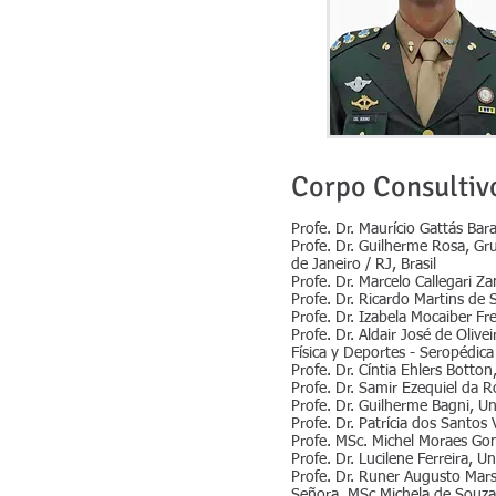
Corpo Consultiv
Profe. Dr. Maurício Gattás Bara
Profe. Dr. Guilherme Rosa, Gru
de Janeiro / RJ, Brasil
Profe. Dr. Marcelo Callegari Z
Profe. Dr. Ricardo Martins de S
Profe. Dr. Izabela Mocaiber Fre
Profe. Dr. Aldair José de Oliv
Física y Deportes - Seropédica 
Profe. Dr. Cíntia Ehlers Botto
Profe. Dr. Samir Ezequiel da Ro
Profe. Dr. Guilherme Bagni, Un
Profe. Dr. Patrícia dos Santos 
Profe. MSc. Michel Moraes Gonç
Profe. Dr. Lucilene Ferreira, 
Profe. Dr. Runer Augusto Marso
Señora. MSc Michela de Souza C