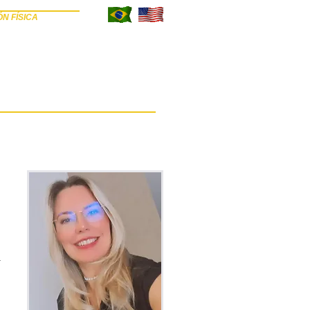
N FÍSICA
NVÍE SU ARTÍCULO
REVISORES
BLOG
a