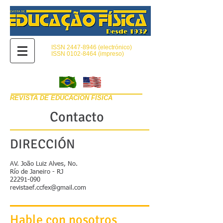
ISSN
2447-8946
(electrónico)
ISSN
0102-8464
(impreso)
REVISTA DE EDUCACIÓN FÍSICA
Contacto
DIRECCIÓN
AV. João Luiz Alves, No.
Río de Janeiro - RJ
22291-090
revistaef.ccfex@gmail.com
Hable con nosotros