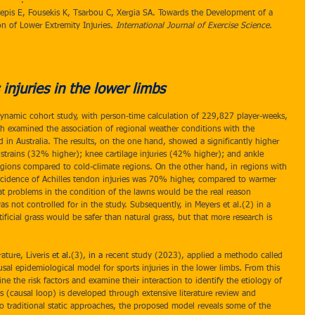
52464
.
 Tsepis E, Fousekis K, Tsarbou C, Xergia SA. Towards the Development of a 
n of Lower Extremity Injuries. 
International Journal of Exercise Science
. 
ncbi.nlm.nih.gov/pmc/articles/PMC10464767/
injuries in the lower limbs
dynamic cohort study, with person-time calculation of 229,827 player-weeks, 
 examined the association of regional weather conditions with the 
d in Australia. The results, on the one hand, showed a significantly higher 
s strains (32% higher); knee cartilage injuries (42% higher); and ankle 
gions compared to cold-climate regions. On the other hand, in regions with 
e incidence of Achilles tendon injuries was 70% higher, compared to warmer 
at problems in the condition of the lawns would be the real reason 
as not controlled for in the study. Subsequently, in Meyers et al.(2) in a 
tificial grass would be safer than natural grass, but that more research is 
rature, Liveris e
t al.
(3), 
in a 
recent study (2023), applied a methodo called 
l epidemiological model for sports injuries in the lower limbs. From this 
ne the risk factors and examine their interaction to identify the etiology of 
is (causal loop) is developed through extensive literature review and 
to traditional static approaches, the proposed model reveals some of the 