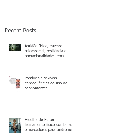
operacionalidade: tema
relevante a ser mais
explorado
Recent Posts
Aptidão física, estresse
psicossocial, resiliência e
operacionalidade: tema
relevante a ser mais explorado
Possíveis e terríveis
consequências do uso de
anabolizantes
Escolha do Editor -
Treinamento físico combinado
e marcadores para síndrome
metabólica