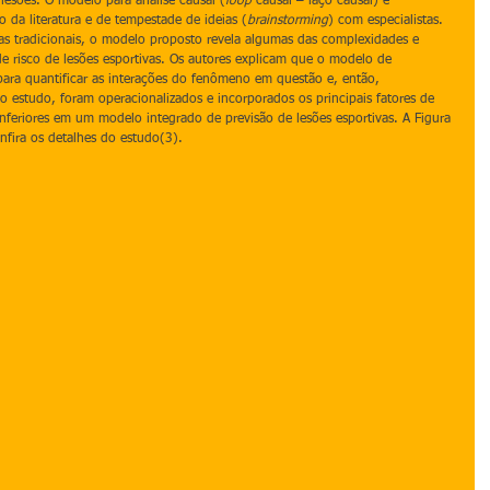
s lesões. O modelo para análise causal (
loop
 causal – laço causal) é 
 da literatura e de tempestade de ideias (
brainstorming
) com especialistas. 
as tradicionais, o modelo proposto revela algumas das complexidades e 
 de risco de lesões esportivas. Os autores explicam que o modelo de 
para quantificar as interações do fenômeno em questão e, então, 
estudo, foram operacionalizados e incorporados os principais fatores de 
nferiores em um modelo integrado de previsão de lesões esportivas. A Figura 
nfira os detalhes do estudo(3).