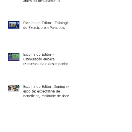
antes do destacamento
operacional
Escolha do Editor - Fisiologia
do Exercício em Paratletas
Escolha do Editor -
Estimulação elétrica
transcraniana e desempenho
na corrida de 5.000m:
Neurociência no esporte de
alto rendimento
Escolha do Editor: Doping no
esporte: expectativa de
benefícios, realidade de riscos
e outras considerações