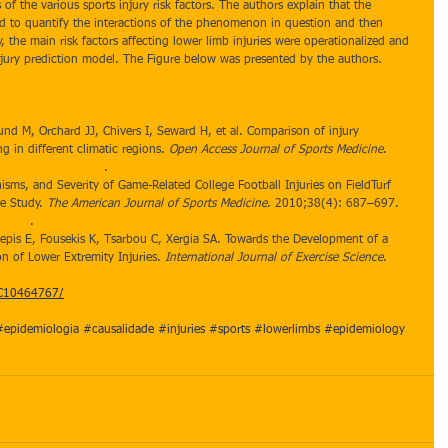
 of the various sports injury risk factors. The authors explain that the  
d to quantify the interactions of the phenomenon in question and then 
 the main risk factors affecting lower limb injuries were operationalized and 
njury prediction model. The Figure below was presented by the authors. 
und M, Orchard JJ, Chivers I, Seward H, et al. Comparison of injury 
 in different climatic regions. 
Open Access Journal of Sports Medicine
. 
.2147/OAJSM.S52417
.
nisms, and Severity of Game-Related College Football Injuries on FieldTurf 
e Study. 
The American Journal of Sports Medicine
. 2010;38(4): 687–697. 
52464
.
 Tsepis E, Fousekis K, Tsarbou C, Xergia SA. Towards the Development of a 
n of Lower Extremity Injuries. 
International Journal of Exercise Science
. 
MC10464767/
#epidemiologia
#causalidade
#injuries
#sports
#lowerlimbs
#epidemiology