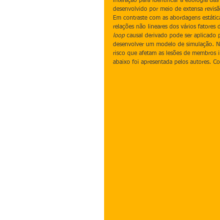
interação para identificar a etiologia da
desenvolvido por meio de extensa revisão
Em contraste com as abordagens estátic
relações não lineares dos vários fatores
loop
 causal derivado pode ser aplicado 
desenvolver um modelo de simulação. No 
risco que afetam as lesões de membros i
abaixo foi apresentada pelos autores. Co