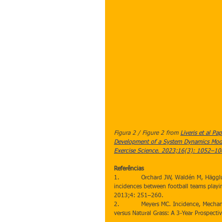
Figura 2 / Figure 2 from
Liveris et al P
Development of a System Dynamics Model 
Exercise Science. 2023;16(3): 1052–10
Referências
1.           Orchard JW, Waldén M, Häggl
incidences between football teams playing
2013;4: 251–260. 
https://doi.org/10
2.           Meyers MC. Incidence, Mecha
versus Natural Grass: A 3-Year Prospectiv