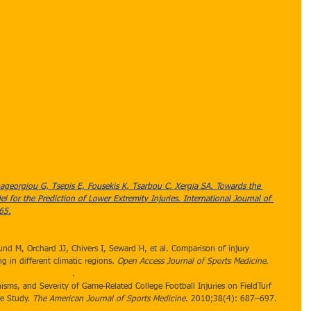
apageorgiou G, Tsepis E, Fousekis K, Tsarbou C, Xergia SA. Towards the 
for the Prediction of Lower Extremity Injuries. International Journal of 
65.
und M, Orchard JJ, Chivers I, Seward H, et al. Comparison of injury 
 in different climatic regions. 
Open Access Journal of Sports Medicine
. 
.2147/OAJSM.S52417
.
nisms, and Severity of Game-Related College Football Injuries on FieldTurf 
e Study. 
The American Journal of Sports Medicine
. 2010;38(4): 687–697. 