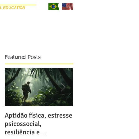
L EDUCATION
META SEU ARTIGO
REVISORES
BLOG
Featured Posts
Aptidão física, estresse
Possíveis e terríveis
psicossocial,
consequências do uso
resiliência e
de anabolizantes