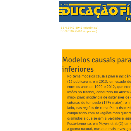
ISSN 2447-8946 (eletrônico)
ISSN 0102-8464 (impresso)
Modelos causais par
inferiores
No tema modelos causais para a incidênc
(1) publicaram, em 2013, um estudo de
entre os anos de 1999 e 2012, que exam
lesões no futebol, conduzido na Austráli
maior para: incidência de distensões de
entorses de tornozelo (17% maior), em 
lado, nas regiões de clima frio o risco 
comparando com as regiões mais quentes
gramados é que seriam a verdadeira razã
Posteriormente, em Meyers et al.(2) em e
a grama natural, mas que mais investiga