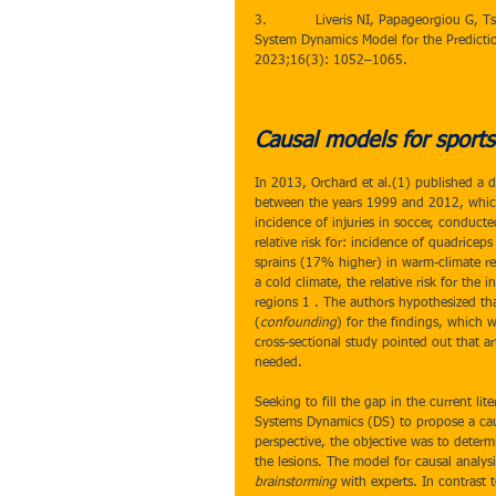
https://doi.org/10.1177/03635465093
3.           Liveris NI, Papageorgiou G,
System Dynamics Model for the Predictio
2023;16(3): 1052–1065. 
https://www.
Causal models for sports 
In 2013, Orchard et al.(1) published a 
between the years 1999 and 2012, which
incidence of injuries in soccer, conducte
relative risk for: incidence of quadricep
sprains (17% higher) in warm-climate re
a cold climate, the relative risk for th
regions 1 . The authors hypothesized th
(
confounding
) for the findings, which w
cross-sectional study pointed out that ar
needed.
Seeking to fill the gap in the current lite
Systems Dynamics (DS) to propose a causa
perspective, the objective was to determi
the lesions. The model for causal analys
brainstorming
 with experts. In contrast 