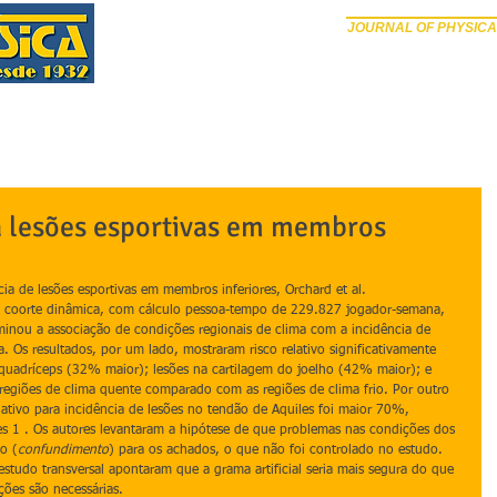
JOURNAL OF PHYSICA
PÁGINA INICIAL
SOBRE
EDIÇÕES ANTERIORES
SUB
a lesões esportivas em membros
ia de lesões esportivas em membros inferiores, Orchard et al.
 coorte dinâmica, com cálculo pessoa-tempo de 229.827 jogador-semana, 
inou a associação de condições regionais de clima com a incidência de 
a. Os resultados, por um lado, mostraram risco relativo significativamente 
 quadríceps (32% maior); lesões na cartilagem do joelho (42% maior); e 
regiões de clima quente comparado com as regiões de clima frio. Por outro 
relativo para incidência de lesões no tendão de Aquiles foi maior 70%, 
 1 . Os autores levantaram a hipótese de que problemas nas condições dos 
o (
confundimento
) para os achados, o que não foi controlado no estudo. 
studo transversal apontaram que a grama artificial seria mais segura do que 
ções são necessárias.