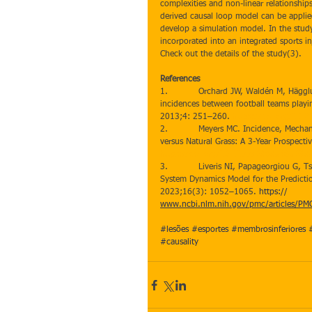
complexities and non-linear relationships
derived causal loop model can be applie
develop a simulation model. In the study,
incorporated into an integrated sports i
Check out the details of the study(3).
References
1.           Orchard JW, Waldén M, Häggl
incidences between football teams playing
2013;4: 251–260. 
https://doi.org/10
2.           Meyers MC. Incidence, Mecha
versus Natural Grass: A 3-Year Prospectiv
https://doi.org/10.1177/03635465093
3.           Liveris NI, Papageorgiou G,
System Dynamics Model for the Predictio
2023;16(3): 1052–1065. 
https://
www.ncbi.nlm.nih.gov/pmc/articles/P
#lesões
#esportes
#membrosinferiores
#causality