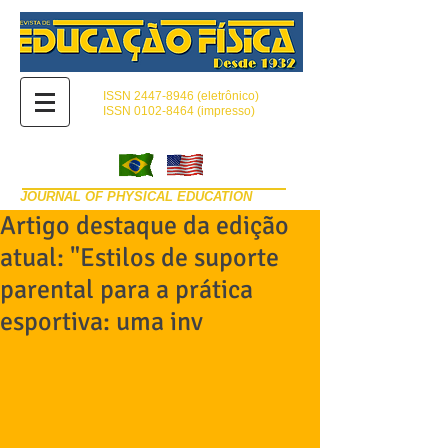
ISSN
2447-8946
(eletrônico)
ISSN 0102-8464 (impresso)
JOURNAL OF PHYSICAL EDUCATION
Artigo destaque da edição
atual: "Estilos de suporte
parental para a prática
esportiva: uma inv