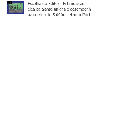
Escolha do Editor - Estimulação
elétrica transcraniana e desempenho
na corrida de 5.000m: Neurociência
no esporte de alto rendimento
Escolha do Editor: Doping no
esporte: expectativa de benefícios,
realidade de riscos e outras
considerações
Archive
julho de 2025
(1)
1 post
junho de 2025
(1)
1 post
março de 2025
(1)
1 post
janeiro de 2025
(1)
1 post
dezembro de 2024
(1)
1 post
outubro de 2024
(1)
1 post
setembro de 2024
(1)
1 post
julho de 2024
(2)
2 posts
junho de 2024
(1)
1 post
abril de 2024
(1)
1 post