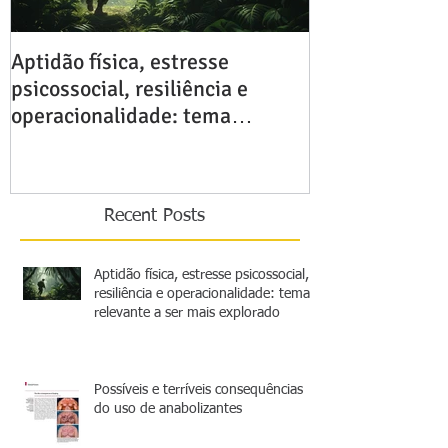
Aptidão física, estresse
Possíveis e ter
psicossocial, resiliência e
consequências
operacionalidade: tema
anabolizantes
relevante a ser mais explorado
Recent Posts
Aptidão física, estresse psicossocial,
resiliência e operacionalidade: tema
relevante a ser mais explorado
Possíveis e terríveis consequências
do uso de anabolizantes