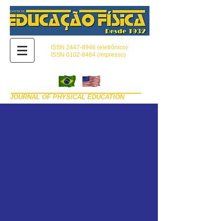
ISSN
2447-8946
(eletrônico)
ISSN 0102-8464 (impresso)
JOURNAL OF PHYSICAL EDUCATION